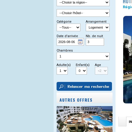
HÔT
Régi
Catégorie
Arrangement
Date d'arrivée
Nb. de nuit
Chambres
Adulte(s)
Enfant(s)
Age
AUTRES OFFRES
I