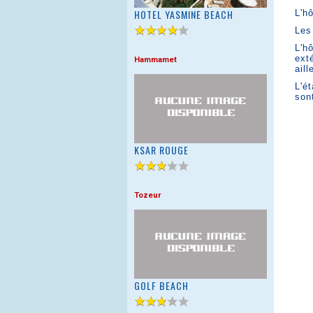
HOTEL YASMINE BEACH
L'h
Les
L'h
ext
Hammamet
ail
L'é
son
KSAR ROUGE
Tozeur
GOLF BEACH