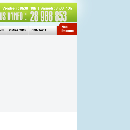
NS
OMRA 2015
CONTACT