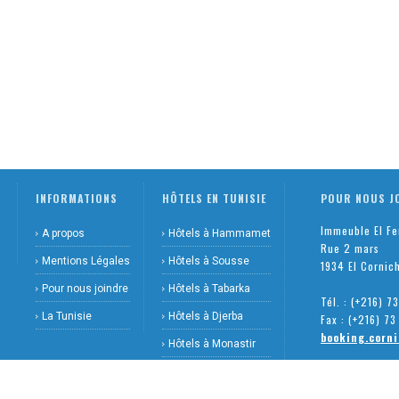
INFORMATIONS
HÔTELS EN TUNISIE
POUR NOUS J
Immeuble El F
A propos
Hôtels à Hammamet
Rue 2 mars
Mentions Légales
Hôtels à Sousse
1934 El Cornic
Pour nous joindre
Hôtels à Tabarka
Tél. : (+216) 
La Tunisie
Hôtels à Djerba
Fax : (+216) 7
booking.corn
Hôtels à Monastir