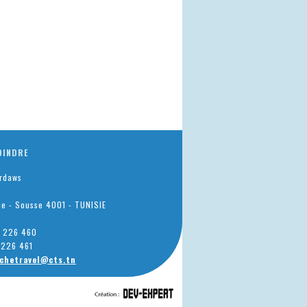
OINDRE
erdaws
he - Sousse 4001 - TUNISIE
73 226 460
3 226 461
ichetravel@cts.tn