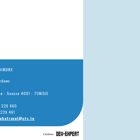
OINDRE
erdaws
he - Sousse 4001 - TUNISIE
73 226 460
3 226 461
ichetravel@cts.tn