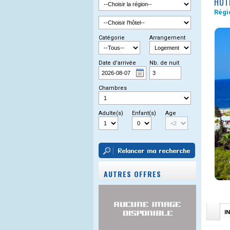
HÔT
Régi
Catégorie
Arrangement
Date d'arrivée
Nb. de nuit
Chambres
Adulte(s)
Enfant(s)
Age
AUTRES OFFRES
I