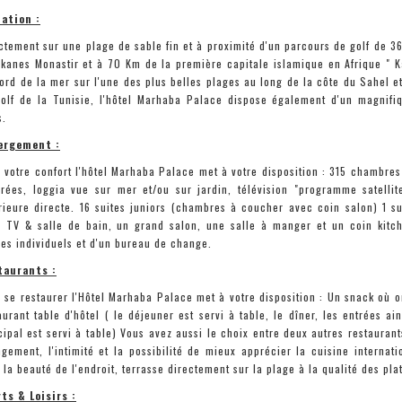
ation :
ctement sur une plage de sable fin et à proximité d'un parcours de golf de 36
kanes Monastir et à 70 Km de la première capitale islamique en Afrique " K
ord de la mer sur l'une des plus belles plages au long de la côte du Sahel e
olf de la Tunisie, l'hôtel Marhaba Palace dispose également d'un magnifi
s.
ergement :
 votre confort l'hôtel Marhaba Palace met à votre disposition : 315 chambres 
rées, loggia vue sur mer et/ou sur jardin, télévision "programme satellit
rieure directe. 16 suites juniors (chambres à coucher avec coin salon) 1 s
 TV & salle de bain, un grand salon, une salle à manger et un coin kitch
res individuels et d'un bureau de change.
taurants :
 se restaurer l'Hôtel Marhaba Palace met à votre disposition : Un snack où on
aurant table d'hôtel ( le déjeuner est servi à table, le dîner, les entrées ai
cipal est servi à table) Vous avez aussi le choix entre deux autres restaurant
gement, l'intimité et la possibilité de mieux apprécier la cuisine internat
e la beauté de l'endroit, terrasse directement sur la plage à la qualité des plat
ts & Loisirs :