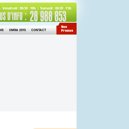
NS
OMRA 2015
CONTACT