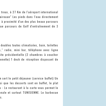
 trous, à 27 Km de l'aéroport international
airouan" Les pieds dans l'eau directement
t à proximité d'un des plus beaux parcours
que parcours de Golf d'entraînement de 3
doubles toutes climatisées, bain, toilettes
e," radio, mini bar, téléphone avec ligne
uite présidentielle (2 chambres à coucher
enette) 1 desk de réception disposant de
 sert le petit déjeuner (service buffet) Un
nsi que les desserts sont en buffet, le plat
s : Le restaurant à la carte vous permet le
ionale et surtout TUNISIENNE. Le barbecue
s.