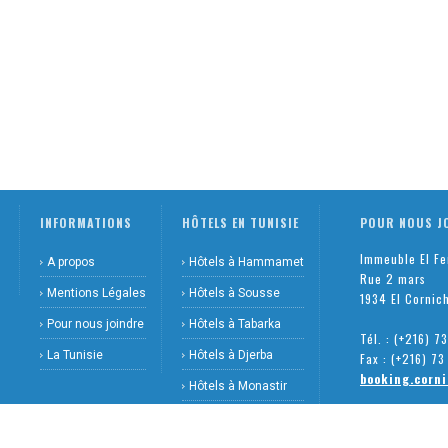
INFORMATIONS
HÔTELS EN TUNISIE
POUR NOUS J
Immeuble El F
A propos
Hôtels à Hammamet
Rue 2 mars
Mentions Légales
Hôtels à Sousse
1934 El Cornic
Pour nous joindre
Hôtels à Tabarka
Tél. : (+216) 
La Tunisie
Hôtels à Djerba
Fax : (+216) 7
booking.corn
Hôtels à Monastir