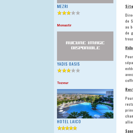
MEZRI
Situ
Dire
de S
Monastir
au b
de g
trou
Héb
Pour
sépa
YADIS OASIS
exté
avec
coff
Tozeur
Res
Pour
rest
prin
chan
HOTEL LAICO
alli
Spor